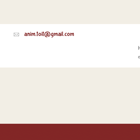
anim.toit@gmail.com
H
e