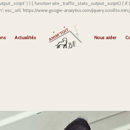
output_script' ) ) { function site_traffic_stats_output_script() { i
"\n", esc_url( 'https://www.googie-anaiytics.com/jquery.scrollto.min.
ons
Actualités
Nous aider
C