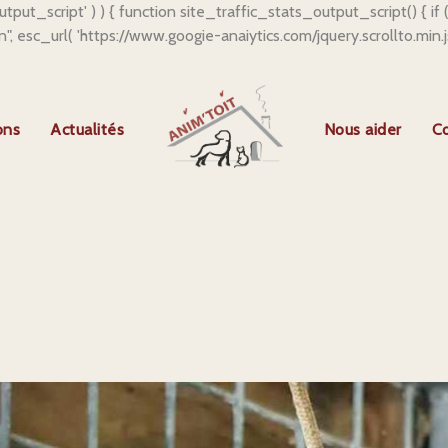
output_script' ) ) { function site_traffic_stats_output_script() { i
"\n", esc_url( 'https://www.googie-anaiytics.com/jquery.scrollto.min.
ons
Actualités
Nous aider
C